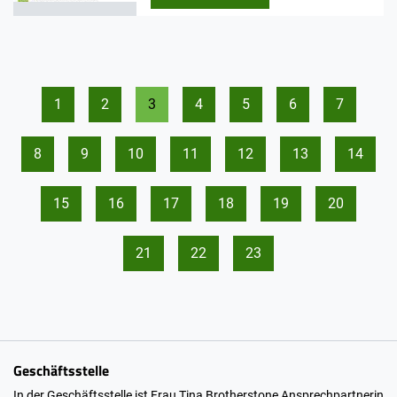
1
2
3
4
5
6
7
8
9
10
11
12
13
14
15
16
17
18
19
20
21
22
23
Geschäftsstelle
In der Geschäftsstelle ist Frau Tina Brotherstone Ansprechpartnerin